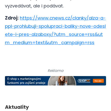
vyzvedávat, ale i podávat.
Zdroj:
https://www.cnews.cz/clanky/alza-a-
ppl-prohlubuji-spolupraci-baliky-nove-odesl
ete-i-pres-alzaboxy/?utm_source=rss&ut
m_medium=text&utm_campaign=rss
Reklama
Aktuality