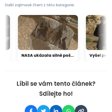
Další zajímavé čtení z této kategorie.
zdražování grafických karet pro hráče: Ceny stoupají až o 30–40 %
NASA ukázala silně poškozená kola roveru Curiosity. Přesto po 13 letech dál neúnavně zkoumá Mars
Líbil se vám tento článek?
Sdílejte ho!