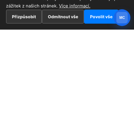
zážitek z našich stránek.
Více informací.
Přizpůsobit
Odmítnout vše
Povolit vše
MC
INFORMACE
Hlavní stránka !