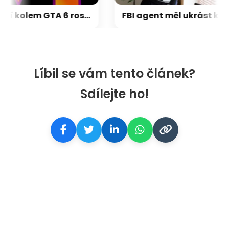
Napětí kolem GTA 6 roste. Srpen může přinést třetí trailer i první gameplay
FBI agent měl ukrást kryptoměny za milion dolarů. Usvědčil ho ChatGPT
Líbil se vám tento článek?
Sdílejte ho!