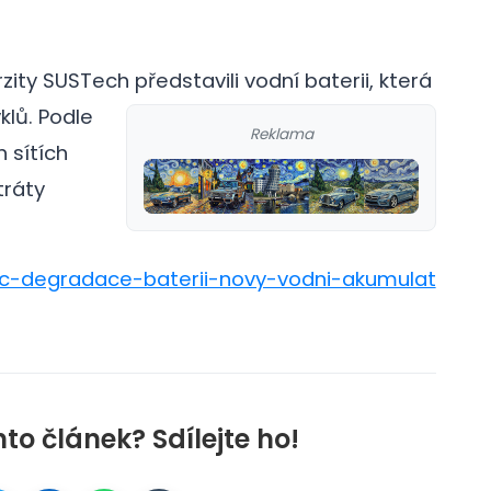
ity SUSTech představili vodní baterii, která
yklů.
Podle
Reklama
 sítích
tráty
nec-degradace-baterii-novy-vodni-akumulat
nto článek? Sdílejte ho!