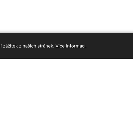
 zážitek z našich stránek.
Více informací.
INFORMAC
Hlavní strán
Kontakt