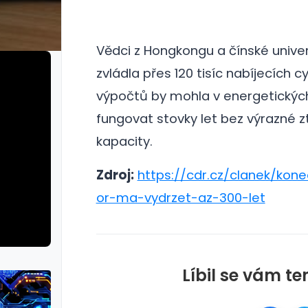
Vědci z Hongkongu a čínské univerz
zvládla přes 120 tisíc nabíjecích c
výpočtů by mohla v energetických
fungovat stovky let bez výrazné z
kapacity.
Zdroj:
https://cdr.cz/clanek/ko
or-ma-vydrzet-az-300-let
Líbil se vám te