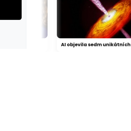
rie: cviky
galerie: cviky
Jak fotit mobilem na dovolené jako profesionál. Tato nastavení změní vaše fotky
AI objevila sedm unikátních vesmírných těles, která mohou vyřešit dlouhou záhadu