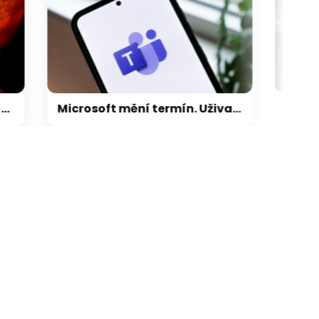
galerie: cviky
Microsoft mění termín. Uživatelé Teams mohou přijít o kalendář v mobilu