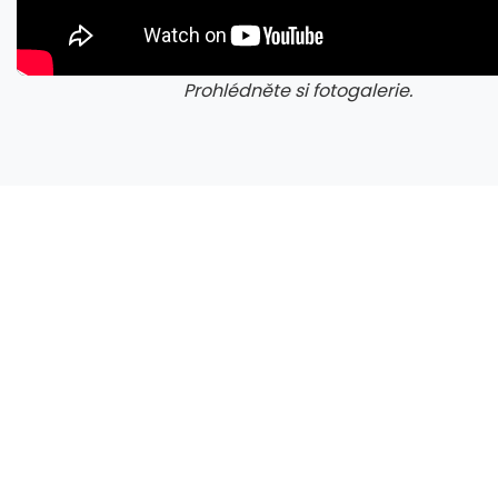
Prohlédněte si fotogalerie.
galerie: cviky
gale
ExfilSquad se přihlásila k útoku na britskou policii. Žádala výkupné za mlčení