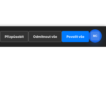
MC
Přizpůsobit
Odmítnout vše
Povolit vše
E
ZAJÍMAVOSTI
PRÁVNÍ UJEDNÁNÍ
ka !
Redaktoři
Ochrana osobních údajů
Cookies