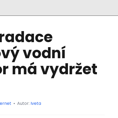
radace
ový vodní
r má vydržet
ternet
•
Autor:
Iveta